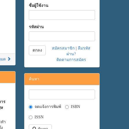
ชื่อผู้ใช้งาน
รหัสผ่าน
สมัครสมาชิก
|
ลืมรหัส
ตกลง
ผ่าน?
งหมด
ติดตามการสมัคร
ค้นหา
การ
จดแจ้งการพิมพ์
ISBN
ฤษ
ISSN
ารทำ
ึง