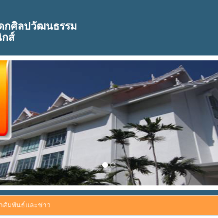
ดกศิลปวัฒนธรรม
ิกส์
สัมพันธ์และข่าว